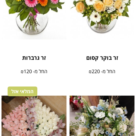
זר בוקר קסום
זר גרברות
החל מ-
220
₪
החל מ-
120
₪
המלאי אזל