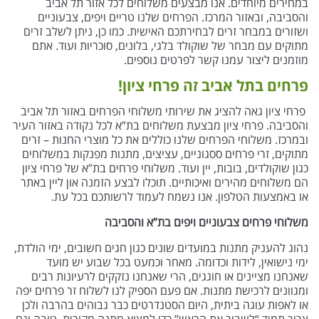
במחירים מיוחדים. אנו מבצעים משלוחים לכל אזור תל אביב
והסביבה, ובאזור המרכז. הפרחים שלנו טריים ויפים, צבעוניים
ושזורים במבחר זרים לבחירתכם האישית. כמו כן, ניתן לשלב זרים
מתוקים עם מבחר של שוקולד בלגי, בלונים, סוכריות ועוד. אתם
מוזמנים ליצור עמנו קשר לפרטים נוספים.
פרחים בתל אביב זה פרחי ציון!
פרחי ציון גאה להציג את שירותי משלוחי הפרחים באזור תל אביב
והסביבה. פרחי ציון מבצעת משלוחים בת”א לכל נקודה באזור העיר
ובמרכז. משלוחי הפרחים שלנו כוללים את כל מוצרי החנות – זרים
מתוקים, זרי פרחים ססגוניים, עציצים, מתנות מפנקות במשלוחים
כגון שוקולדים, בובות, יין ועוד. משלוחי פרחים בת”א של פרחי ציון
הם משלוחים מהירים ואיכותיים. תוכלו לבצע הזמנה און ליין באתר
או באמצעות הטלפון. אנו נשמח לעמוד לרשותכם בכל עת.
משלוחי פרחים צבעוניים ויפים בת”א והסביבה
נהוג להעניק מתנות במועדים שונים כגון חגים חשובים, ימי הולדת,
ימי נישואין, לידות וכדומה. מאחר וכמעט בכל שבוע יש מועד
שאנחנו מציינים או חוגגים, הרי שאנחנו נזקקים לרעיונות רבים
ומגוונים לרכישת מתנות. אם פעם הספיק לנו לשלוח זר פרחים יפה
או לאפות עוגה ביתית, היום הסטנדרטים כבר גבוהים בהרבה ולכן