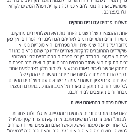
צריך תמיד “לשבור את הראש” כדי למצוא מתנה מקורית, טובה וגם
שימושית. אז מה נוכל להביא כמתנה מקורית ויפה? המשיכו לקרוא
וגלו בעצמכם.
משלוחי פרחים עם זרים מתוקים
אחת ההמצאות של השנים האחרונות היא משלוחי זרים מתוקים.
משלוחי זרים מתוקים דומים לאחיהם הגדולים, זרי הפרחים, אך כאן
מדובר על מתנה שימושית יותר מפרחים והיא סוכריות גומי או
שוקולדים המחוברים למקלות וארוזים יחדיו כך שהם נראים כמו זר
פרחים צבעוני. ההבדל בין זרי הפרחים המסורתיים לבין משלוחי
זרים מתוקים הוא שמזר הפרחים נהנים וזורקים ואילו מזר הפרחים
המתוק אפשר לאכול באותו הרגע או לשמור חלק בצד לפעם אחת
ובכך להנות מהמתנה לטווח ארוך יותר מאשר חיי המדף של
הפרחים. פרחי ציון תשמח לעמוד לרשותכם עם משלוחים מהירים
לכל סוגי הזרים המתוקים באזור תל אביב והמרכז. באתרנו תמצאו
מבחר זרים מעוצבים לבחירתכם.
משלוח פרחים בהתאמה אישית
האם אתם אוהבים ורדים אדומים ורומנטיים, או גלדיולות צחורות
ולבנות? האם זר גדול מרשים אתכם או דווקא תרצו זר קטן וסולידי?
לכל אחד יש את טעמו האישי, וכאשר אתם מבצעים שליחת פרחים
למישהו, חשבו מה הוא היה אומר על הזר, והאם הזר הזה “לטעמו”.