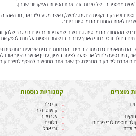
אסית ממספר רב של סיבות וזוהי אחת הסיבות העיקריות שבהן.
וספות ולא רק בתקופת החגים. למשל, כאשר מגיע ט”ו באב, חג האהבה ה
חשבים לאחת המתנות הרומנטיות ביותר.
תרגש מהמחווה הרומנטית. גם נשים שמעניקות זר פרחים לגבר שלהן וודא
פרחים בחולון ובכל רחבי הארץ עובדים בו שעות נוספות על מנת לספק א
 הם מתאימים גם כמתנה בימים בהם זוגות חוגגים אירועים רומנטיים פרט
וד, כמו נסיעה לחו”ל או נסיעה לצימר בצפון, עדיין אפשר להפוך אותו ל
רחים אחרת ליד מקום מגוריכם. כך שאם אתם מחפשים להוסיף לחייכם ק
ת מוצרים
קטגוריות נוספות
חים
זרי כלה
קישוטי רכב
תוקים
אגרטלים
קולד תוספת לזרי פרחים
בלונים
יולדת
זרי אבל