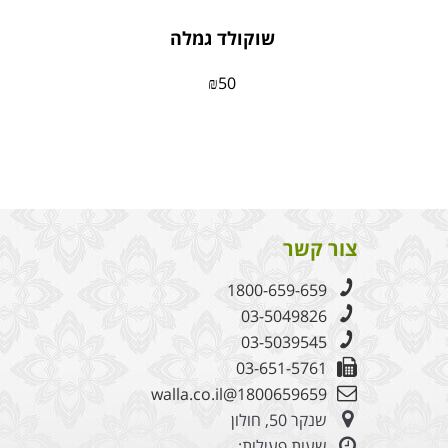
שוקולד גמלה
₪
50
צור קשר
1800-659-659
03-5049826
03-5039545
03-651-5761
1800659659@walla.co.il
שנקר 50, חולון
שעות פעילות: