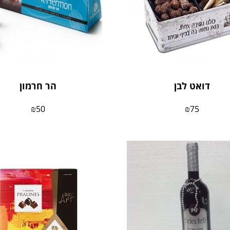
דואט לבן
הר חרמון
₪
50
₪
75