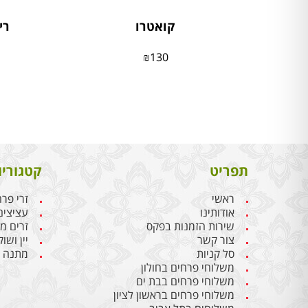
קואטרו
רי
₪
130
תפריט
קטגוריו
ראשי
זרי פר
אודותינו
עציצים
שירות הזמנות בפקס
זרים מ
צור קשר
יין ושו
סל קניות
מתנה ל
משלוחי פרחים בחולון
משלוחי פרחים בבת ים
משלוחי פרחים בראשון לציון