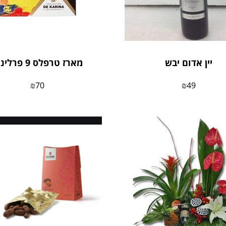
יין אדום יבש
מארז טרפלס 9 פרלינים
₪
70
₪
49