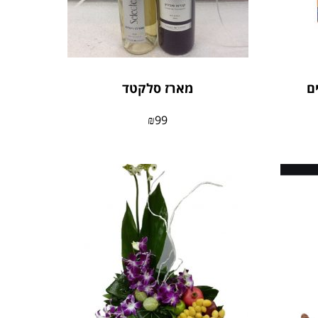
מארז סלקטד
₪
99