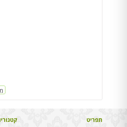
מח
תפריט
קטגוריו