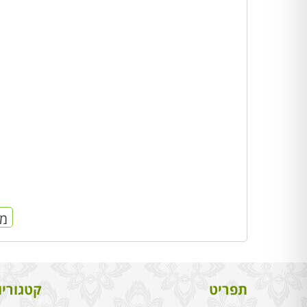
מח
תפריט
קטגוריו