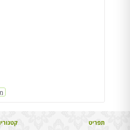
מח
תפריט
קטגוריו