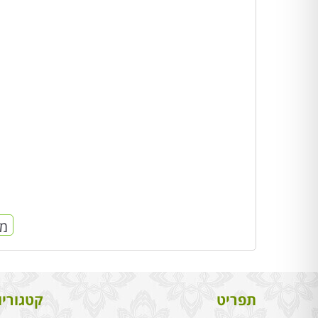
מח
תפריט
קטגוריו