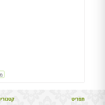
מח
תפריט
קטגוריו